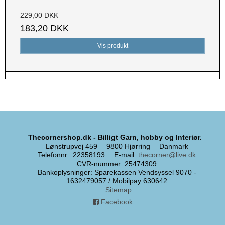
229,00 DKK
183,20 DKK
Vis produkt
Thecornershop.dk - Billigt Garn, hobby og Interiør.
Lønstrupvej 459
9800 Hjørring
Danmark
Telefonnr.
:
22358193
E-mail
:
thecorner@live.dk
CVR-nummer
:
25474309
Bankoplysninger
:
Sparekassen Vendsyssel 9070 -
1632479057 / Mobilpay 630642
Sitemap
Facebook