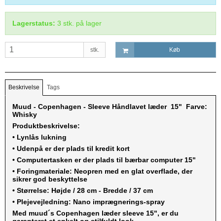
Lagerstatus:
3
stk.
på lager
stk.
Køb
Beskrivelse
Tags
Muud - Copenhagen - Sleeve Håndlavet læder 15" Farve:
Whisky
Produktbeskrivelse:
• Lynlås lukning
• Udenpå er der plads til kredit kort
• Computertasken er der plads til bærbar computer 15"
• Foringmateriale: Neopren med en glat overflade, der
sikrer god beskyttelse
• Størrelse: Højde / 28 cm - Bredde / 37 cm
• Plejevejledning: Nano imprægnerings-spray
Med muud´s Copenhagen læder sleeve 15", er du
garanteret et enkelt og stilfuldt look