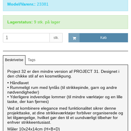
Model/Varenr.:
23381
Lagerstatus:
9
stk.
på lager
stk.
Køb
Beskrivelse
Tags
Project 32 er den mindre version af PROJECT 31. Designet i
den chikke stil af en kosmetikpung.
• Håndlavet
• Rummeligt rum med lynlås (til strikkepinde, garn og andre
nødvendigheder)
• Yderligere indvendige lommer (til mindre værktøjer og en lille
taske, der kan fjernes)
Ved at kombinere elegance med funktionalitet sikrer denne
projekttaske, at dine strikkeværktøjer forbliver organiserede og
let tilgængelige, hvilket gør den til et uundværligt tilbehør for
enhver strikkeentusiast.
Måler 10x24x14cm (H+B+D)